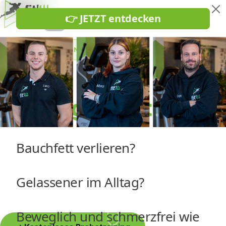
SPORT- & WELLNESSCENTER
Modernste
Trainingsgeräte
mitten in Kreuzau
Mehr als nur ein Fitnessstudio – mit Wellness,
persönlicher Betreuung und einer ehrlichen, familiären
Atmosphäre, in der du dich wohlfühlst.