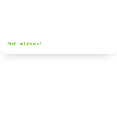
eGym Trainingszirkel
Computer- & App-gesteuertes Training, das sich
automatisch an dich anpasst.
Mehr erfahren
EGYM Flexx-Zirkel