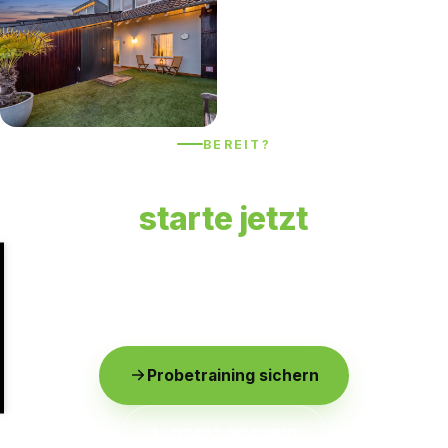
BEREIT?
Gemeinsam neue Kräfte –
starte jetzt
Vereinbare dein kostenloses Probetraining und werde
Teil der fit'ALL-Familie. Wir freuen uns auf dich!
Probetraining sichern
📞 02422 9049810