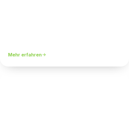
Sauna & Wellness
Erholung pur – Sauna, Massageliege & Ruhe.
Mehr erfahren
Umfangreiches Kursangebot