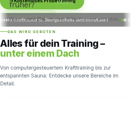
Kostenloses Probetraining
SCROLL
Studio entdecken
rgeschoss sind klimatisiert
❄️ Cool durch den Sommer –
DAS WIRD GEBOTEN
Alles für dein Training –
unter einem Dach
Von computergesteuertem Krafttraining bis zur
entspannten Sauna: Entdecke unsere Bereiche im
Detail.