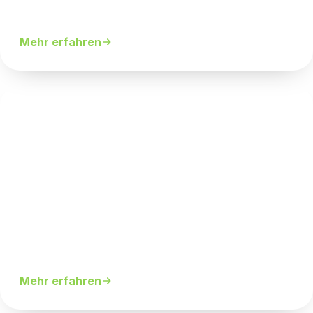
Beweglichkeit & Mobilität gezielt verbessern.
Mehr erfahren
Körperanalyse
Ultraschall-Messung für sichtbaren Fortschritt.
Mehr erfahren