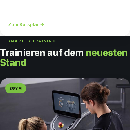
Von Power bis Entspannung – gemeinsam macht's mehr
Spaß.
Zum Kursplan
SMARTES TRAINING
Trainieren auf dem
neuesten
Stand
EGYM